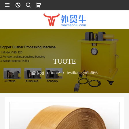
TUOTE
tuote
testikategoria666
koti