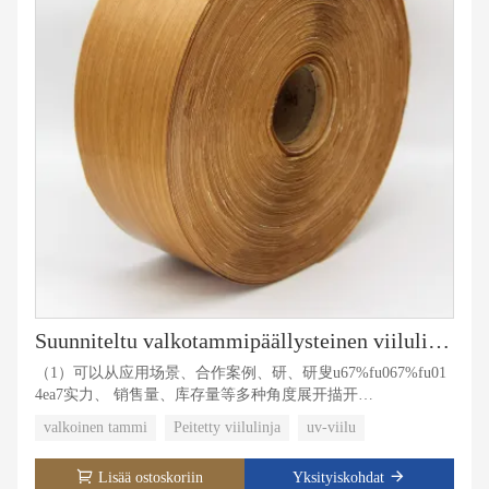
Suunniteltu valkotammipäällysteinen viilulinja
（1）可以从应用场景、合作案例、研、研叟u67%fu067%fu01
4ea7实力、 销售量、库存量等多种角度展开描开
描%u8�07buff8buff8buff8 0c通顺连 贯。
valkoinen tammi
Peitetty viilulinja
uv-viilu
（2）分为3段进行填写，每段带有1-3个
关%u8�bu5�bu5�bu5�bu5� b57符数 限制：150-200（1）
Lisää ostoskoriin
Yksityiskohdat
可以从应用场景、合作合作案作合作案%u4