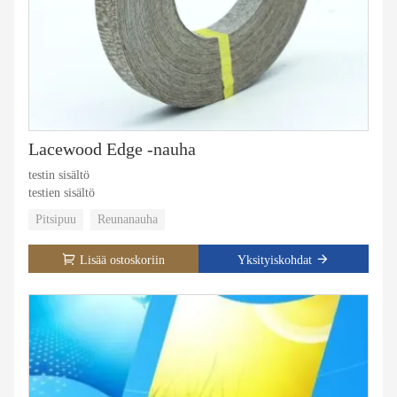
Lacewood Edge -nauha
testin sisältö
testien sisältö
Pitsipuu
Reunanauha
Lisää ostoskoriin
Yksityiskohdat