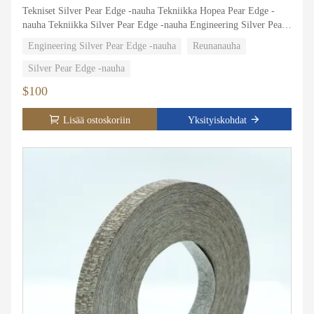
Tekniset Silver Pear Edge -nauha Tekniikka Hopea Pear Edge -
nauha Tekniikka Silver Pear Edge -nauha Engineering Silver Pear
Edge -nauha Engineering Silver Pear Edge -nauha Engineering
Engineering Silver Pear Edge -nauha
Reunanauha
Silver Pear Edge -nauha Engineering Silver Pear Edge -nauha
Engineering Silver Pear Edge -tekniikka Reunanauha Engineering
Silver Pear Edge -nauha
Silver Pear Edge band Engineering Silver Pear reunanauha
$100
Lisää ostoskoriin
Yksityiskohdat