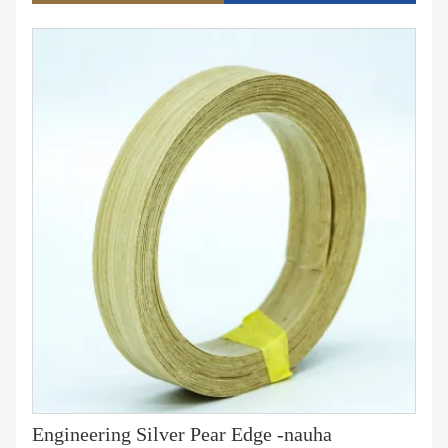
脁%u81%u81%u5%u401%u 280术、生 产实力、销售量、库存
量等多种角种角种角种角度�fu5�fu5�fu5�fu5�fu5� c语
言精简 ，通顺连贯。
Engineering Silver Pear Edge -nauha