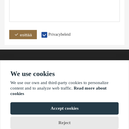
Privacybeleid
esittää
We use cookies
osoite
E-mail
puhelin
We use our own and third-party cookies to personalize
content and to analyze web traffic.
Read more about
cookies
?2021 waimaoniu.net
Accept cookies
Reject